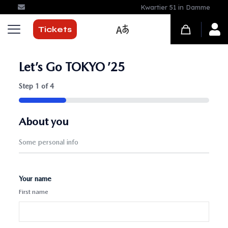
Kwartier 51 in Damme
Tickets
Let’s Go TOKYO ’25
Step
1
of
4
25%
About you
Some personal info
Your name
First name