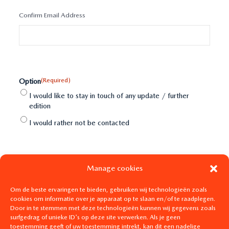
Confirm Email Address
(Required)
Option
I would like to stay in touch of any update / further
edition
I would rather not be contacted
Manage cookies
Om de beste ervaringen te bieden, gebruiken wij technologieën zoals
cookies om informatie over je apparaat op te slaan en/of te raadplegen.
Door in te stemmen met deze technologieën kunnen wij gegevens zoals
surfgedrag of unieke ID's op deze site verwerken. Als je geen
toestemming geeft of uw toestemming intrekt, kan dit een nadelige