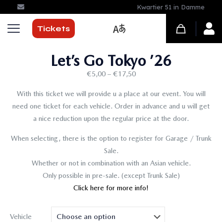
Kwartier 51 in Damme
Tickets
Let’s Go Tokyo ’26
€
5,00
–
€
17,50
With this ticket we will provide u a place at our event. You will
need one ticket for each vehicle. Order in advance and u will get
a nice reduction upon the regular price at the door.
When selecting, there is the option to register for Garage / Trunk
Sale.
Whether or not in combination with an Asian vehicle.
Only possible in pre-sale. (except Trunk Sale)
Click here for more info!
Vehicle