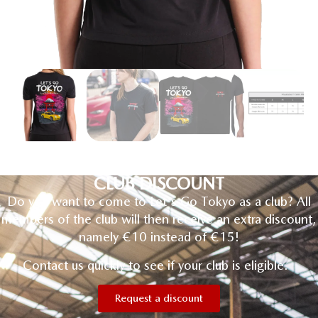
CLUB DISCOUNT
Do you want to come to Let's Go Tokyo as a club? All
members of the club will then receive an extra discount,
namely €10 instead of €15!
Contact us quickly to see if your club is eligible.
Request a discount