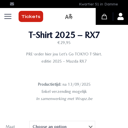
Kwartier 51 in Damme
Tickets
T-Shirt 2025 – RX7
€
29,95
PRE-order hier jou Let’s Go TOKYO T-Shirt.
editie 2025 – Mazda RX7
Productietijd:
na 13/09/2025
Enkel verzending mogelijk
In samenwerking met Wrapz.be
Maat