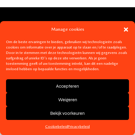
Manage cookies
Om de beste ervaringen te bieden, gebruiken wij technologieën zoals
cookies om informatie over je apparaat op te slaan en/of te raadplegen.
Door in te stemmen met deze technologieën kunnen wij gegevens zoals
surfgedrag of unieke ID's op deze site verwerken. Als je geen
toestemming geeft of uw toestemming intrekt, kan dit een nadelige
invloed hebben op bepaalde functies en mogelijkheden.
Mit Liebe gemacht von
Digimaster.be
. Unterstützt von
Digi.Hosting
- BE0782325388 -
Allgemeine
Accepteren
Geschäftsbedingungen
-
Datenschutzerklärung
-
Cookie-
Richtlinie
Weigeren
Bekijk voorkeuren
Cookiebeleid
Privacybeleid