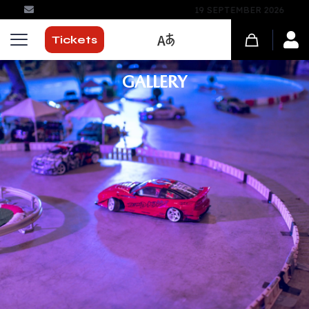
Kwartier 51 in Damme
Tickets
GALLERY