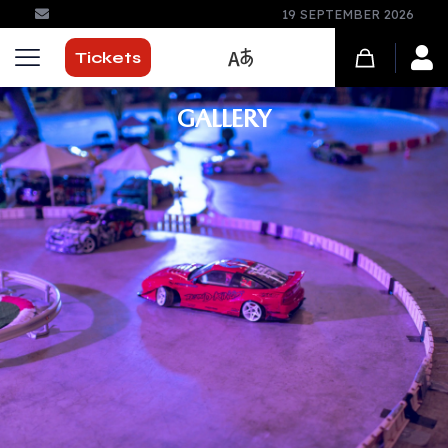
Kwartier 51 in Damme
Tickets
GALLERY