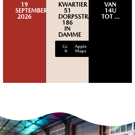
19
KWARTIER
VAN
SEPTEMBER
51
14U
2026
DORPSSTRAAT
TOT ...
186
IN
DAMME
Google
Apple
Maps
Maps