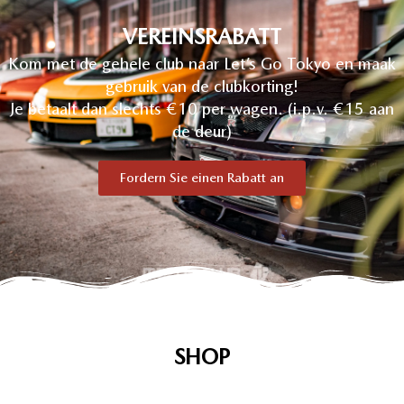
VEREINSRABATT
Kom met de gehele club naar Let’s Go Tokyo en maak
gebruik van de clubkorting!
Je betaalt dan slechts €10 per wagen. (i.p.v. €15 aan
de deur)
Fordern Sie einen Rabatt an
SHOP