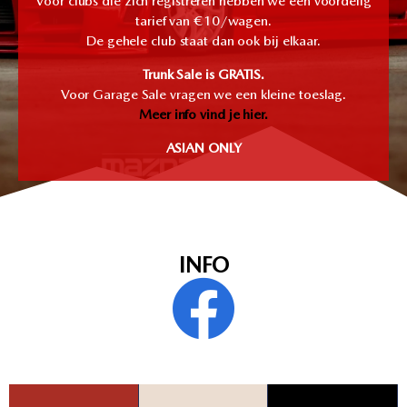
Voor clubs die zich registreren hebben we een voordelig
tarief van €10/wagen.
De gehele club staat dan ook bij elkaar.
Trunk Sale is GRATIS.
Voor Garage Sale vragen we een kleine toeslag.
Meer info vind je hier.
ASIAN ONLY
INFO