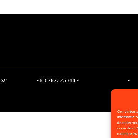
 par
Digi.Hosting
- BE0782325388 -
Conditions générales
-
Pol
cookies
Om de beste
informatie 
deze techno
verwerken. A
nadelige in