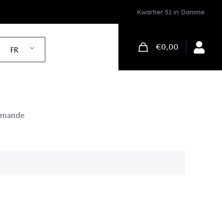
Kwartier 51 in Damme
€0,00
FR
mande