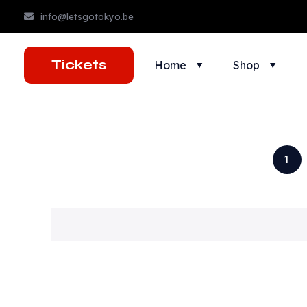
info@letsgotokyo.be
Tickets
Home
Shop
1