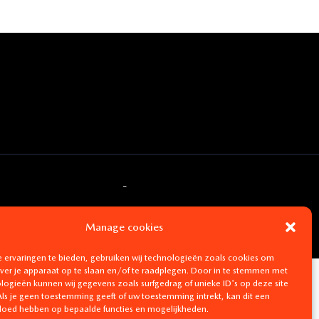
itique de confidentialité
-
Politique en matière de
Manage cookies
 ervaringen te bieden, gebruiken wij technologieën zoals cookies om
over je apparaat op te slaan en/of te raadplegen. Door in te stemmen met
logieën kunnen wij gegevens zoals surfgedrag of unieke ID's op deze site
ls je geen toestemming geeft of uw toestemming intrekt, kan dit een
vloed hebben op bepaalde functies en mogelijkheden.