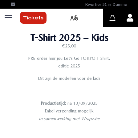
Kwartier 51 in Damme
Tickets
T-Shirt 2025 – Kids
€
25,00
PRE-order hier jou Let’s Go TOKYO T-Shirt.
editie 2025
Dit zijn de modellen voor de kids
Productietijd:
na 13/09/2025
Enkel verzending mogelijk
In samenwerking met Wrapz.be