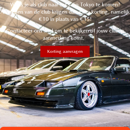
Wens je als club naar Let’s Go Tokyo te komen?
Alle leden van de club krijgen dan extra korting, namelijk
€10 in plaats van €15!
Contacteer ons snel om te bekijken of jouw club in
aanmerking komt.
Korting aanvragen