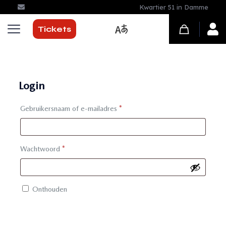
Kwartier 51 in Damme
Tickets
Login
Vereist
Gebruikersnaam of e-mailadres
*
Vereist
Wachtwoord
*
Onthouden
Inloggen