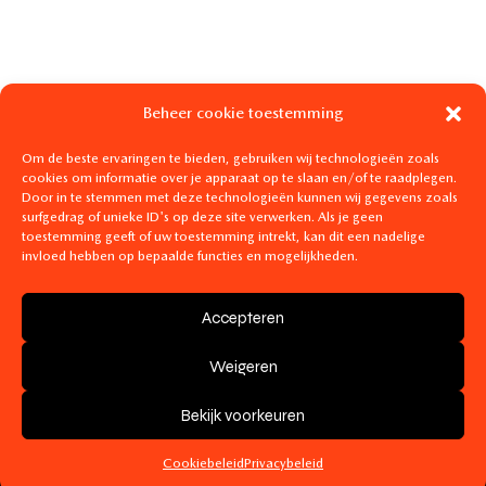
Beheer cookie toestemming
Om de beste ervaringen te bieden, gebruiken wij technologieën zoals
cookies om informatie over je apparaat op te slaan en/of te raadplegen.
Door in te stemmen met deze technologieën kunnen wij gegevens zoals
surfgedrag of unieke ID's op deze site verwerken. Als je geen
toestemming geeft of uw toestemming intrekt, kan dit een nadelige
invloed hebben op bepaalde functies en mogelijkheden.
Accepteren
Made with love by
Digimaster.be
. Powered by
Weigeren
Digi.Hosting
- BE0782325388 -
Algemene Voorwaarden
Bekijk voorkeuren
-
Privacybeleid
-
Cookiebleid
Cookiebeleid
Privacybeleid