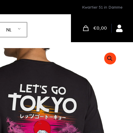
Kwartier 51 in Damme
€0,00
NL