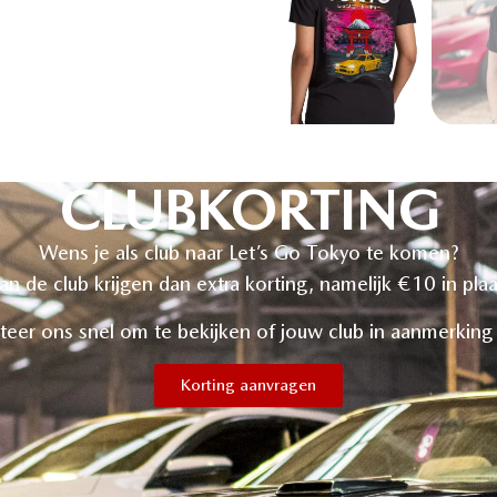
CLUBKORTING
Wens je als club naar Let’s Go Tokyo te komen?
van de club krijgen dan extra korting, namelijk €10 in pla
teer ons snel om te bekijken of jouw club in aanmerkin
Korting aanvragen