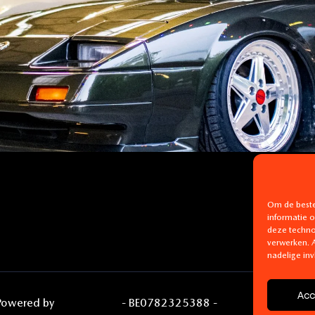
Om de beste
informatie 
deze techno
verwerken. A
nadelige in
Acc
 Powered by
Digi.Hosting
- BE0782325388 -
Algemene Voorwa