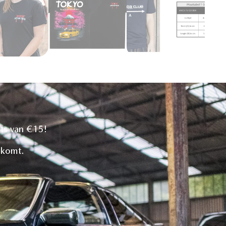
ats van €15!
g komt.