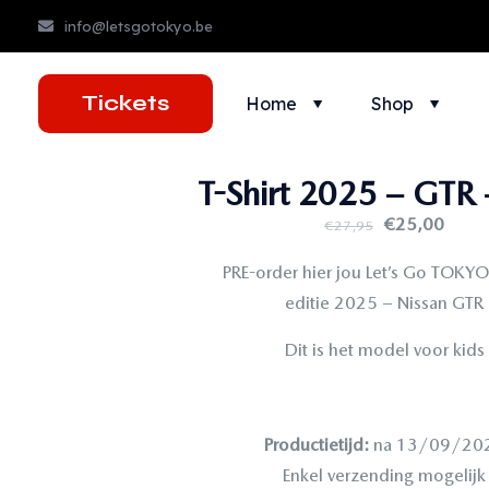
info@letsgotokyo.be
Tickets
Home
Shop
T-Shirt 2025 – GTR 
€
25,00
€
27,95
PRE-order hier jou Let’s Go TOKYO 
editie 2025 – Nissan GTR
Dit is het model voor kids
Productietijd:
na 13/09/20
Enkel verzending mogelijk