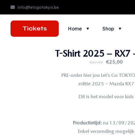
info@letsgotokyo.be
Tickets
Home
Shop
T-Shirt 2025 – RX7 
€
25,00
€
27,95
PRE-order hier jou Let’s Go TOKYO 
editie 2025 – Mazda RX7
Dit is het model voor kids
Productietijd:
na 13/09/20
Enkel verzending mogelijk