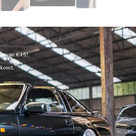
ats van €15!
g komt.