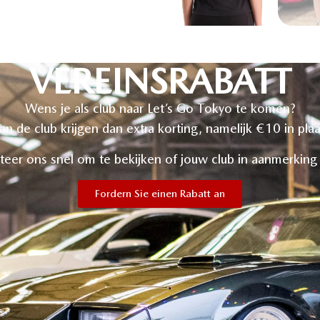
VEREINSRABATT
Wens je als club naar Let’s Go Tokyo te komen?
van de club krijgen dan extra korting, namelijk €10 in pla
teer ons snel om te bekijken of jouw club in aanmerkin
Fordern Sie einen Rabatt an