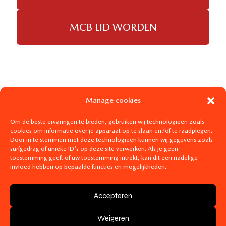
MCB LID WORDEN
Manage cookies
Om de beste ervaringen te bieden, gebruiken wij technologieën zoals
cookies om informatie over je apparaat op te slaan en/of te raadplegen.
Door in te stemmen met deze technologieën kunnen wij gegevens zoals
surfgedrag of unieke ID's op deze site verwerken. Als je geen
toestemming geeft of uw toestemming intrekt, kan dit een nadelige
invloed hebben op bepaalde functies en mogelijkheden.
Accepteren
Mit Liebe gemacht von
Digimaster.be
. Unterstützt von
Digi.Hosting
- BE0782325388 -
Allgemeine
Weigeren