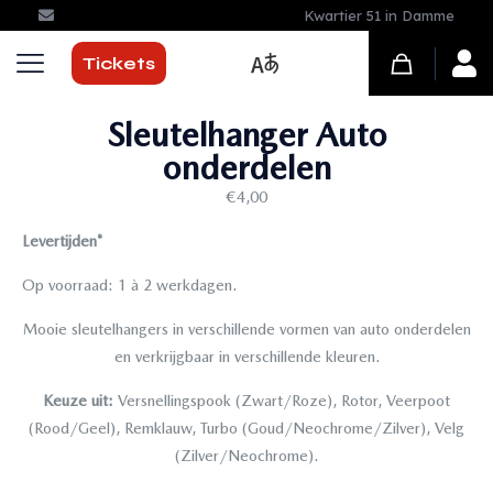
Kwartier 51 in Damme
Tickets
Sleutelhanger Auto
onderdelen
€
4,00
Levertijden*
Op voorraad: 1 à 2 werkdagen.
Mooie sleutelhangers in verschillende vormen van auto onderdelen
en verkrijgbaar in verschillende kleuren.
Keuze uit:
Versnellingspook (Zwart/Roze), Rotor, Veerpoot
(Rood/Geel), Remklauw, Turbo (Goud/Neochrome/Zilver), Velg
(Zilver/Neochrome).