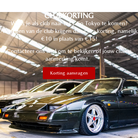
CLUBKORTING
Wens je als club naar Let’s Go Tokyo te komen?
Alle leden van de club krijgen dan extra korting, namelijk
€10 in plaats van €15!
Contacteer ons snel om te bekijken of jouw club in
aanmerking komt.
Korting aanvragen